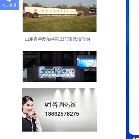
186电话
山东青年政治学院图书馆微信储物柜定制
常州于发行定制人脸识别储物柜案例
咨询热线
18662578275