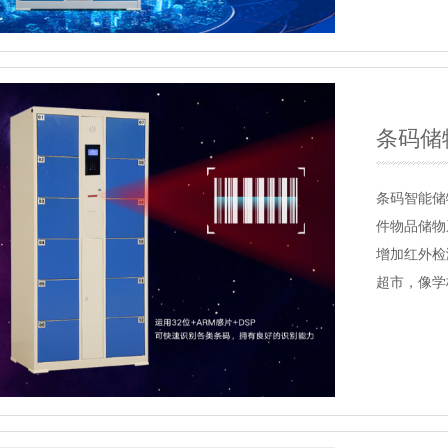
条码储
条码智能储
件物品储物
增加红外检
超市，像学