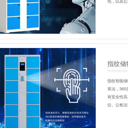
纸，以及忘
指纹储
指纹智能储
算法，36
有安全性高
位、公检法