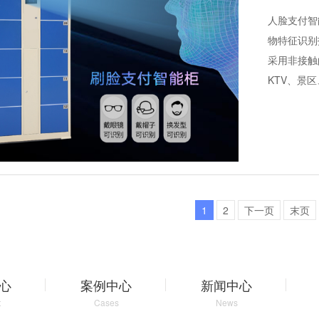
人脸支付智
物特征识别
采用非接触
KTV、景
1
2
下一页
末页
心
案例中心
新闻中心
t
Cases
News