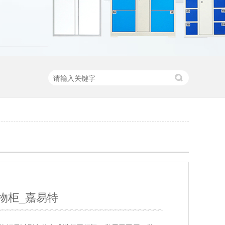
物柜_嘉易特