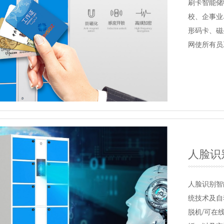
刷卡智能储
校、企事业
形码卡、磁
网使所有员
人脸识
人脸识别智
统技术及自
脱机/可在