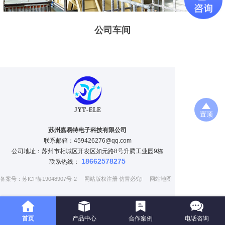
公司车间
置顶
苏州嘉易特电子科技有限公司
联系邮箱：459426276@qq.com
公司地址：苏州市相城区开发区如元路8号升腾工业园9栋
18662578275
联系热线：
备案号：
苏ICP备19048907号-2
网站版权注册 仿冒必究!
网站地图
首页
产品中心
合作案例
电话咨询