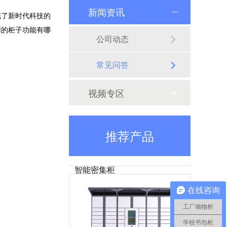
新闻资讯
现了新时代科技的
用的柜子功能有哪
公司动态
智能储物柜
常见问答
智能储物柜又名电子储物柜，是装有电子控制器系统的储物柜。电子储物柜采用电子管理模式，安全系数比传统储物柜更高。功能有:刷卡、联网、微信扫码、人脸识别、指纹、红外条码、自编码、人脸支付、微信支付等系统可定制开发
视频专区
推荐产品
智能密集柜
本产品由电动控制、驱动模块和机械传动三部分组成，并且有独立的运行环境。密集架列与列之间为有线通讯系统；密集架与主控系统之间为有线双向通讯系统。驱动模块包括：密集架单片机控制单元及显示装置。机械传动部分主要包括：动力系统、以及附加应急手动操作装置。
在线咨询
工厂储物柜
学校书包柜