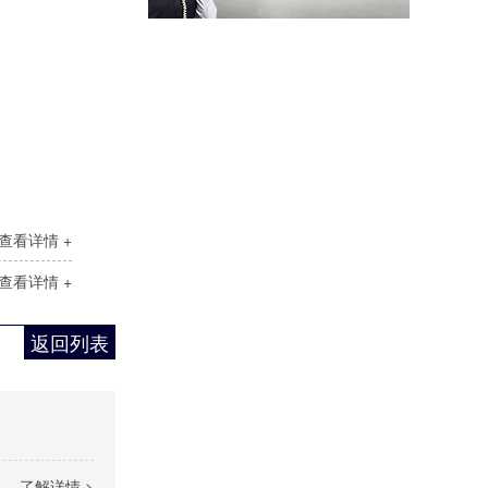
智能储物柜
智能储物柜又名电子储物柜，是装有电子控制器系统的储物柜。电子储物柜采用电子管理模式，安全系数比传统储物柜更高。功能有:刷卡、联网、微信扫码、人脸识别、指纹、红外条码、自编码、人脸支付、微信支付等系统可定制开发
查看详情 +
查看详情 +
智能密集柜
本产品由电动控制、驱动模块和机械传动三部分组成，并且有独立的运行环境。密集架列与列之间为有线通讯系统；密集架与主控系统之间为有线双向通讯系统。驱动模块包括：密集架单片机控制单元及显示装置。机械传动部分主要包括：动力系统、以及附加应急手动操作装置。
返回列表
了解详情 >