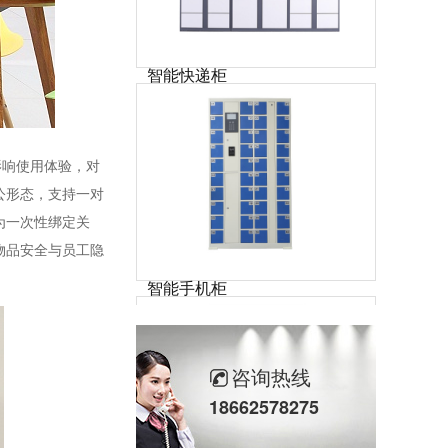
智能快递柜
智能快递柜通过运用金属结构、工业触摸屏、扫描模块、网络连接、盲文金属键盘、电控锁和管理软件等技术，保证快件的安全投递和收取。可应用小区、商场、超市、企业单位、工厂、机场、地铁站、汽车站、旅游景点等场所。
影响
使用体验，对
公形态，支持一对
为一次性绑定关
物品安全与员工隐
智能手机柜
智能手机柜又称手机管理柜（手机充电柜），通常用在工厂员工存放手机使用，内部可安装充电接口，方便、安全，手机开柜可通过人脸、指纹、刷卡、还可集中性联网管理，一人一柜，柜体也可定制化。
咨询热线
18662578275