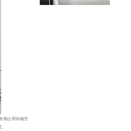
智能储物柜
智能储物柜又名电子储物柜，是装有电子控制器系统的储物柜。电子储物柜采用电子管理模式，安全系数比传统储物柜更高。功能有:刷卡、联网、微信扫码、人脸识别、指纹、红外条码、自编码、人脸支付、微信支付等系统可定制开发
智能密集柜
本产品由电动控制、驱动模块和机械传动三部分组成，并且有独立的运行环境。密集架列与列之间为有线通讯系统；密集架与主控系统之间为有线双向通讯系统。驱动模块包括：密集架单片机控制单元及显示装置。机械传动部分主要包括：动力系统、以及附加应急手动操作装置。
”长期占用存储空
式。