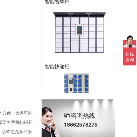
本产品由电动控制、驱动模块和机械传动三部分组成，并且有独立的运行环境。密集架列与列之间为有线通讯系统；密集架与主控系统之间为有线双向通讯系统。驱动模块包括：密集架单片机控制单元及显示装置。机械传动部分主要包括：动力系统、以及附加应急手动操作装置。
智能快递柜
智能快递柜通过运用金属结构、工业触摸屏、扫描模块、网络连接、盲文金属键盘、电控锁和管理软件等技术，保证快件的安全投递和收取。可应用小区、商场、超市、企业单位、工厂、机场、地铁站、汽车站、旅游景点等场所。
咨询热线
的方便，大家可能
需要将手机扫码开
18662578275
智能手机柜
，形式也是多种多
智能手机柜又称手机管理柜（手机充电柜），通常用在工厂员工存放手机使用，内部可安装充电接口，方便、安全，手机开柜可通过人脸、指纹、刷卡、还可集中性联网管理，一人一柜，柜体也可定制化。