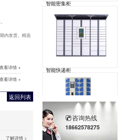
本产品由电动控制、驱动模块和机械传动三部分组成，并且有独立的运行环境。密集架列与列之间为有线通讯系统；密集架与主控系统之间为有线双向通讯系统。驱动模块包括：密集架单片机控制单元及显示装置。机械传动部分主要包括：动力系统、以及附加应急手动操作装置。
全。
交期内发货。精选
智能快递柜
查看详情 +
智能快递柜通过运用金属结构、工业触摸屏、扫描模块、网络连接、盲文金属键盘、电控锁和管理软件等技术，保证快件的安全投递和收取。可应用小区、商场、超市、企业单位、工厂、机场、地铁站、汽车站、旅游景点等场所。
查看详情 +
返回列表
咨询热线
18662578275
智能手机柜
了解详情 >
智能手机柜又称手机管理柜（手机充电柜），通常用在工厂员工存放手机使用，内部可安装充电接口，方便、安全，手机开柜可通过人脸、指纹、刷卡、还可集中性联网管理，一人一柜，柜体也可定制化。