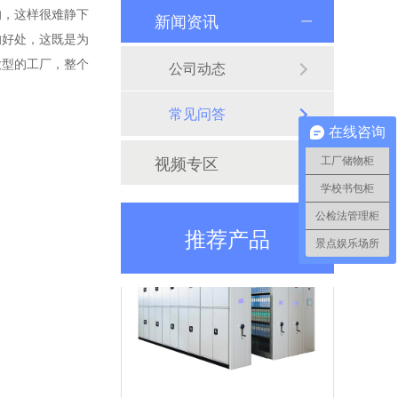
智能手机柜
的，这样很难静下
新闻资讯
的好处，这既是为
智能手机柜又称手机管理柜（手机充电柜），通常用在工厂员工存放手机使用，内部可安装充电接口，方便、安全，手机开柜可通过人脸、指纹、刷卡、还可集中性联网管理，一人一柜，柜体也可定制化。
大型的工厂，整个
公司动态
常见问答
在线咨询
视频专区
工厂储物柜
学校书包柜
智能储物柜
公检法管理柜
智能储物柜又名电子储物柜，是装有电子控制器系统的储物柜。电子储物柜采用电子管理模式，安全系数比传统储物柜更高。功能有:刷卡、联网、微信扫码、人脸识别、指纹、红外条码、自编码、人脸支付、微信支付等系统可定制开发
推荐产品
景点娱乐场所
智能密集柜